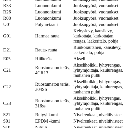
R33
Luonnonkumi
Juoksupyörä, vuoraukset
R26
Luonnonkumi
Juoksupyörä, vuoraukset
R08
Luonnonkumi
Juoksupyörä, vuoraukset
U01
Polyuretaani
Juoksupyörä, vuoraukset
Kehyslevy, kansilevy,
G01
Harmaa rauta
karkottaja, karkottajan
rengas, laakeritalo, pohja
Runkorautanen, kansilevy,
D21
Rauta- rauta
laakeritalo, pohja
E05
Hiiliteräs
Akseli
Akseliholkki, lyhtyrengas,
Ruostumaton teräs,
C21
lyhtyrajoittaja, kaulurengas,
4CR13
rauhanen pultti
Akseliholkki, lyhtyrengas,
Ruostumaton teräs,
C22
lyhtyrajoittaja, kaulurengas,
304SS
rauhanen pultti
Akseliholkki, lyhtyrengas,
Ruostumaton teräs,
C23
lyhtyrajoittaja, kaulurengas,
316ss
rauhanen pultti
S21
Butyylikumi
Nivelrenkaat, niveltiivisteet
S01
EPDM -kumi
Nivelrenkaat, niveltiivisteet
S10
Nitriili-
Nivelrenkaat, niveltiivisteet