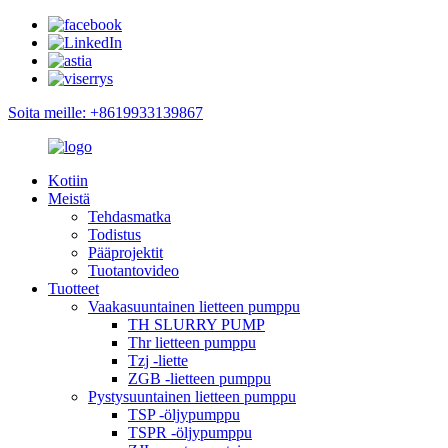
Soita meille: +8619933139867
Kotiin
Meistä
Tehdasmatka
Todistus
Pääprojektit
Tuotantovideo
Tuotteet
Vaakasuuntainen lietteen pumppu
TH SLURRY PUMP
Thr lietteen pumppu
Tzj -liette
ZGB -lietteen pumppu
Pystysuuntainen lietteen pumppu
TSP -öljypumppu
TSPR -öljypumppu