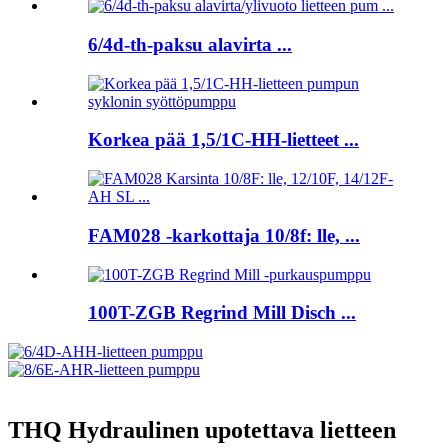
6/4d-th-paksu alavirta ...
Korkea pää 1,5/1C-HH-lietteet ...
FAM028 -karkottaja 10/8f: lle, ...
100T-ZGB Regrind Mill Disch ...
THQ Hydraulinen upotettava lietteen