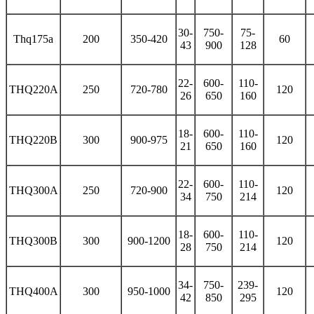
30-
750-
75-
Thq175a
200
350-420
60
43
900
128
22-
600-
110-
THQ220A
250
720-780
120
26
650
160
18-
600-
110-
THQ220B
300
900-975
120
21
650
160
22-
600-
110-
THQ300A
250
720-900
120
34
750
214
18-
600-
110-
THQ300B
300
900-1200
120
28
750
214
34-
750-
239-
THQ400A
300
950-1000
120
42
850
295