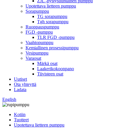
ZJL -pystysuuntainen pumppu
Upotettava lietteen pumppu
Sorapumppu
TG sorapumppu
Tgh sorapumppu
Ruoppauspumppu
FGD -pumppu
TLR FGD -pumppu
Vaahtopumppu
Kemiallinen prosessipumppu
Vesipumppu
Varaosat
Märkä osat
Laakerikokoonpano
Tiivisteen osat
Uutiset
Ota yhteyttä
Ladata
English
Kotiin
Tuotteet
Upotettava lietteen pumppu