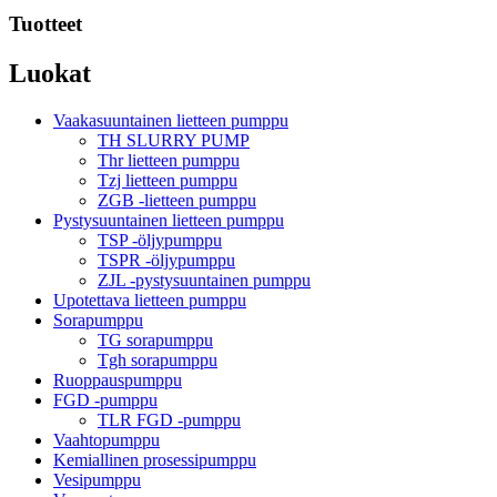
Tuotteet
Luokat
Vaakasuuntainen lietteen pumppu
TH SLURRY PUMP
Thr lietteen pumppu
Tzj lietteen pumppu
ZGB -lietteen pumppu
Pystysuuntainen lietteen pumppu
TSP -öljypumppu
TSPR -öljypumppu
ZJL -pystysuuntainen pumppu
Upotettava lietteen pumppu
Sorapumppu
TG sorapumppu
Tgh sorapumppu
Ruoppauspumppu
FGD -pumppu
TLR FGD -pumppu
Vaahtopumppu
Kemiallinen prosessipumppu
Vesipumppu