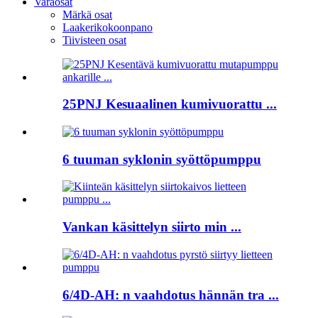
Varaosat
Märkä osat
Laakerikokoonpano
Tiivisteen osat
25PNJ Kesuaalinen kumivuorattu ...
6 tuuman syklonin syöttöpumppu
Vankan käsittelyn siirto min ...
6/4D-AH: n vaahdotus hännän tra ...