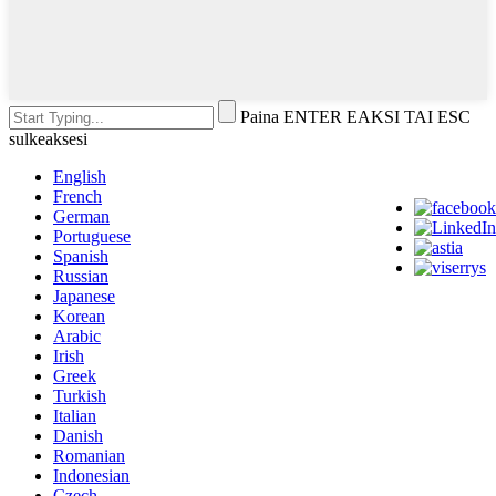
Paina ENTER EAKSI TAI ESC
sulkeaksesi
English
French
German
Portuguese
Spanish
Russian
Japanese
Korean
Arabic
Irish
Greek
Turkish
Italian
Danish
Romanian
Indonesian
Czech