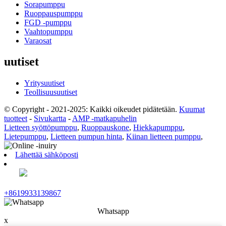
Sorapumppu
Ruoppauspumppu
FGD -pumppu
Vaahtopumppu
Varaosat
uutiset
Yritysuutiset
Teollisuusuutiset
© Copyright - 2021-2025: Kaikki oikeudet pidätetään.
Kuumat
tuotteet
-
Sivukartta
-
AMP -matkapuhelin
Lietteen syöttöpumppu
,
Ruoppauskone
,
Hiekkapumppu
,
Lietepumppu
,
Lietteen pumpun hinta
,
Kiinan lietteen pumppu
,
Lähettää sähköposti
+8619933139867
Whatsapp
x