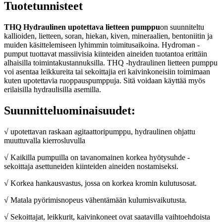
Tuotetunnisteet
THQ Hydraulinen upotettava lietteen pumppu
on suunniteltu
kallioiden, lietteen, soran, hiekan, kiven, mineraalien, bentoniitin ja
muiden käsittelemiseen lyhimmin toimitusaikoina. Hydroman -
pumput tuottavat massiivisia kiinteiden aineiden tuotantoa erittäin
alhaisilla toimintakustannuksilla. THQ -hydraulinen lietteen pumppu
voi asentaa leikkureita tai sekoittajia eri kaivinkoneisiin toimimaan
kuten upotettavia ruoppauspumppuja. Sitä voidaan käyttää myös
erilaisilla hydraulisilla asemilla.
Suunnitteluominaisuudet:
√ upotettavan raskaan agitaattoripumppu, hydraulinen ohjattu
muuttuvalla kierrosluvulla
√ Kaikilla pumpuilla on tavanomainen korkea hyötysuhde -
sekoittaja asettuneiden kiinteiden aineiden nostamiseksi.
√ Korkea hankausvastus, jossa on korkea kromin kulutusosat.
√ Matala pyörimisnopeus vähentämään kulumisvaikutusta.
√ Sekoittajat, leikkurit, kaivinkoneet ovat saatavilla vaihtoehdoista