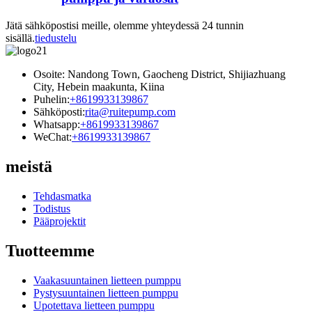
Jätä sähköpostisi meille, olemme yhteydessä 24 tunnin
sisällä.
tiedustelu
Osoite: Nandong Town, Gaocheng District, Shijiazhuang
City, Hebein maakunta, Kiina
Puhelin:
+8619933139867
Sähköposti:
rita@ruitepump.com
Whatsapp:
+8619933139867
WeChat:
+8619933139867
meistä
Tehdasmatka
Todistus
Pääprojektit
Tuotteemme
Vaakasuuntainen lietteen pumppu
Pystysuuntainen lietteen pumppu
Upotettava lietteen pumppu