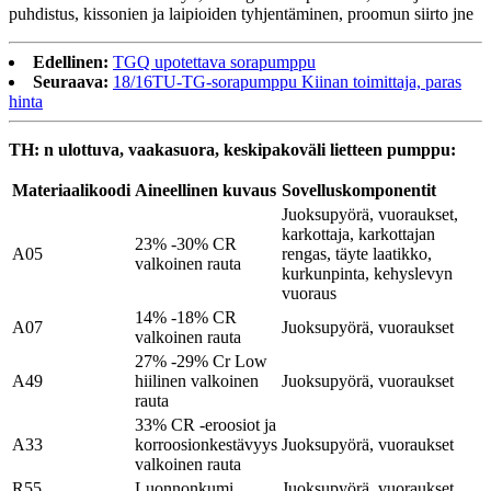
puhdistus, kissonien ja laipioiden tyhjentäminen, proomun siirto jne
Edellinen:
TGQ upotettava sorapumppu
Seuraava:
18/16TU-TG-sorapumppu Kiinan toimittaja, paras
hinta
TH: n ulottuva, vaakasuora, keskipakoväli lietteen pumppu:
Materiaalikoodi
Aineellinen kuvaus
Sovelluskomponentit
Juoksupyörä, vuoraukset,
karkottaja, karkottajan
23% -30% CR
A05
rengas, täyte laatikko,
valkoinen rauta
kurkunpinta, kehyslevyn
vuoraus
14% -18% CR
A07
Juoksupyörä, vuoraukset
valkoinen rauta
27% -29% Cr Low
A49
hiilinen valkoinen
Juoksupyörä, vuoraukset
rauta
33% CR -eroosiot ja
A33
korroosionkestävyys
Juoksupyörä, vuoraukset
valkoinen rauta
R55
Luonnonkumi
Juoksupyörä, vuoraukset