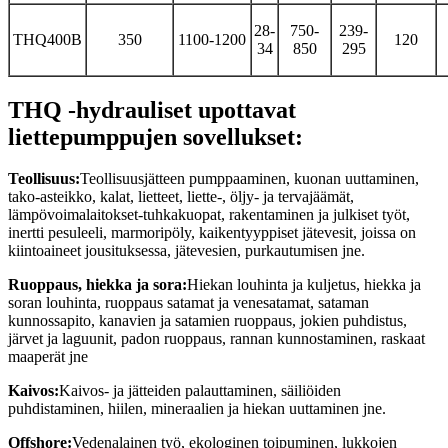
28-
750-
239-
THQ400B
350
1100-1200
120
34
850
295
THQ -hydrauliset upottavat
liettepumppujen sovellukset:
Teollisuus:
Teollisuusjätteen pumppaaminen, kuonan uuttaminen,
tako-asteikko, kalat, lietteet, liette-, öljy- ja tervajäämät,
lämpövoimalaitokset-tuhkakuopat, rakentaminen ja julkiset työt,
inertti pesuleeli, marmoripöly, kaikentyyppiset jätevesit, joissa on
kiintoaineet jousituksessa, jätevesien, purkautumisen jne.
Ruoppaus, hiekka ja sora:
Hiekan louhinta ja kuljetus, hiekka ja
soran louhinta, ruoppaus satamat ja venesatamat, sataman
kunnossapito, kanavien ja satamien ruoppaus, jokien puhdistus,
järvet ja laguunit, padon ruoppaus, rannan kunnostaminen, raskaat
maaperät jne
Kaivos:
Kaivos- ja jätteiden palauttaminen, säiliöiden
puhdistaminen, hiilen, mineraalien ja hiekan uuttaminen jne.
Offshore:
Vedenalainen työ, ekologinen toipuminen, lukkojen