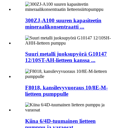
300ZJ-A100 suuren kapasiteetin
mineraalikonsentraatti ...
Suuri metalli juoksupyörä G10147
12/10ST-AH-lietteen kanssa ...
F8018, kansilevyvuoraus 10/8E-M-
lietteen pumppulle
Kiina 6/4D-tuumainen lietteen
pumppu ja varaosat