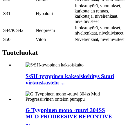
Juoksupyörä, vuoraukset,
karkottajan rengas,
S31
Hypaloni
karkottaja, nivelrenkaat,
niveltiivisteet
Juoksupyörä, vuoraukset,
S44/K S42
Neopreeni
nivelrenkaat, niveltiivisteet
S50
Viton
Nivelrenkaat, niveltiivisteet
Tuote
luokat
S/SH-tyyppinen kaksoiskehitys Suuri
virtauskastelu ...
G Tyyppinen mono -ruuvi 304SS
MUD PRODRESIVE REPONTIVE
...