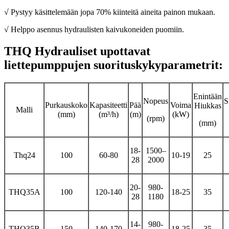
√ Pystyy käsittelemään jopa 70% kiinteitä aineita painon mukaan.
√ Helppo asennus hydraulisten kaivukoneiden puomiin.
THQ Hydrauliset upottavat
liettepumppujen suorituskykyparametrit:
Enintään
Nopeus
S
Purkauskoko
Kapasiteetti
Pää
Voima
Hiukkas
Malli
(mm)
(m³/h)
(m)
(kW)
(rpm)
(mm)
18-
1500–
Thq24
100
60-80
10-19
25
28
2000
20-
980-
THQ35A
100
120-140
18-25
35
28
1180
14-
980-
THQ35B
150
140-170
18-25
35