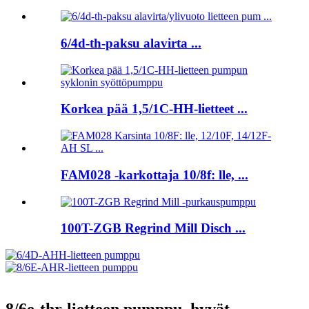
6/4d-th-paksu alavirta ...
Korkea pää 1,5/1C-HH-lietteet ...
FAM028 -karkottaja 10/8f: lle, ...
100T-ZGB Regrind Mill Disch ...
8/6e-thr-lietteen pumppu, hyvät