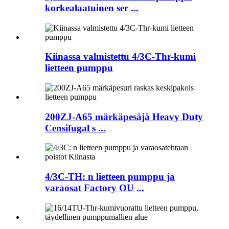
korkealaatuinen ser ...
Kiinassa valmistettu 4/3C-Thr-kumi
lietteen pumppu
200ZJ-A65 märkäpesäjä Heavy Duty
Censifugal s ...
4/3C-TH: n lietteen pumppu ja
varaosat Factory OU ...