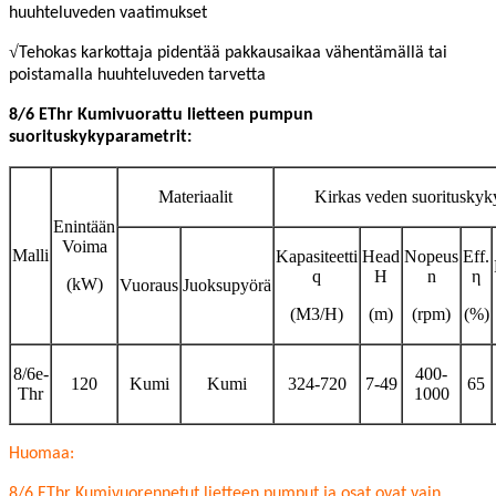
huuhteluveden vaatimukset
√
Tehokas karkottaja pidentää pakkausaikaa vähentämällä tai
poistamalla huuhteluveden tarvetta
8/6 E
Thr
Kumivuorattu lietteen pumpun
suorituskykyparametrit:
Materiaalit
Kirkas veden suorituskyk
Enintään
Voima
Malli
Kapasiteetti
Head
Nopeus
Eff.
q
H
n
η
(kW)
Vuoraus
Juoksupyörä
(M3/H)
(m)
(rpm)
(%)
8/6e-
400-
120
Kumi
Kumi
324-720
7-49
65
Thr
1000
Huomaa:
8/6 E
Thr
Kumivuorennetut lietteen pumput ja osat ovat vain