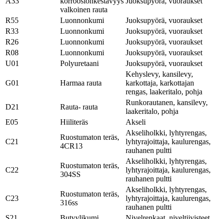
A33
korroosionkestävyys
Juoksupyörä, vuoraukset
valkoinen rauta
R55
Luonnonkumi
Juoksupyörä, vuoraukset
R33
Luonnonkumi
Juoksupyörä, vuoraukset
R26
Luonnonkumi
Juoksupyörä, vuoraukset
R08
Luonnonkumi
Juoksupyörä, vuoraukset
U01
Polyuretaani
Juoksupyörä, vuoraukset
Kehyslevy, kansilevy,
G01
Harmaa rauta
karkottaja, karkottajan
rengas, laakeritalo, pohja
Runkorautanen, kansilevy,
D21
Rauta- rauta
laakeritalo, pohja
E05
Hiiliteräs
Akseli
Akseliholkki, lyhtyrengas,
Ruostumaton teräs,
C21
lyhtyrajoittaja, kaulurengas,
4CR13
rauhanen pultti
Akseliholkki, lyhtyrengas,
Ruostumaton teräs,
C22
lyhtyrajoittaja, kaulurengas,
304SS
rauhanen pultti
Akseliholkki, lyhtyrengas,
Ruostumaton teräs,
C23
lyhtyrajoittaja, kaulurengas,
316ss
rauhanen pultti
S21
Butyylikumi
Nivelrenkaat, niveltiivisteet