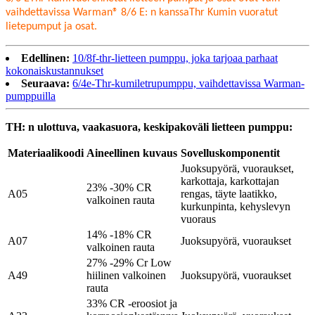
vaihdettavissa Warman® 8/6 E: n kanssa
Thr
Kumin vuoratut
lietepumput ja osat.
Edellinen:
10/8f-thr-lietteen pumppu, joka tarjoaa parhaat
kokonaiskustannukset
Seuraava:
6/4e-Thr-kumiletrupumppu, vaihdettavissa Warman-
pumppuilla
TH: n ulottuva, vaakasuora, keskipakoväli lietteen pumppu:
Materiaalikoodi
Aineellinen kuvaus
Sovelluskomponentit
Juoksupyörä, vuoraukset,
karkottaja, karkottajan
23% -30% CR
A05
rengas, täyte laatikko,
valkoinen rauta
kurkunpinta, kehyslevyn
vuoraus
14% -18% CR
A07
Juoksupyörä, vuoraukset
valkoinen rauta
27% -29% Cr Low
A49
hiilinen valkoinen
Juoksupyörä, vuoraukset
rauta
33% CR -eroosiot ja