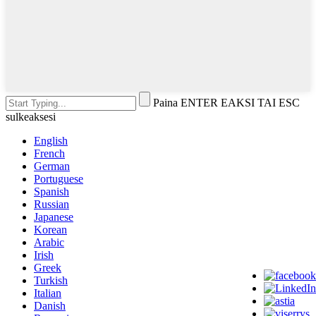
Paina ENTER EAKSI TAI ESC
sulkeaksesi
English
French
German
Portuguese
Spanish
Russian
Japanese
Korean
Arabic
Irish
Greek
Turkish
Italian
Danish