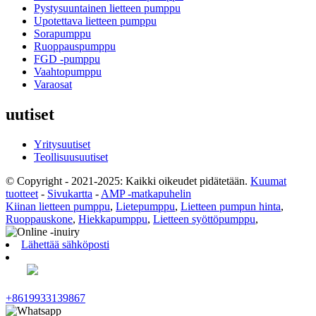
Pystysuuntainen lietteen pumppu
Upotettava lietteen pumppu
Sorapumppu
Ruoppauspumppu
FGD -pumppu
Vaahtopumppu
Varaosat
uutiset
Yritysuutiset
Teollisuusuutiset
© Copyright - 2021-2025: Kaikki oikeudet pidätetään.
Kuumat
tuotteet
-
Sivukartta
-
AMP -matkapuhelin
Kiinan lietteen pumppu
,
Lietepumppu
,
Lietteen pumpun hinta
,
Ruoppauskone
,
Hiekkapumppu
,
Lietteen syöttöpumppu
,
Lähettää sähköposti
+8619933139867