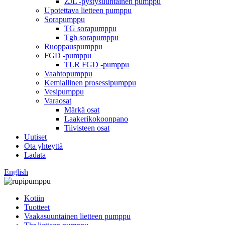
ZJL -pystysuuntainen pumppu
Upotettava lietteen pumppu
Sorapumppu
TG sorapumppu
Tgh sorapumppu
Ruoppauspumppu
FGD -pumppu
TLR FGD -pumppu
Vaahtopumppu
Kemiallinen prosessipumppu
Vesipumppu
Varaosat
Märkä osat
Laakerikokoonpano
Tiivisteen osat
Uutiset
Ota yhteyttä
Ladata
English
Kotiin
Tuotteet
Vaakasuuntainen lietteen pumppu