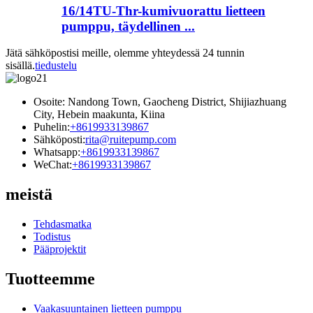
16/14TU-Thr-kumivuorattu lietteen
pumppu, täydellinen ...
Jätä sähköpostisi meille, olemme yhteydessä 24 tunnin
sisällä.
tiedustelu
Osoite: Nandong Town, Gaocheng District, Shijiazhuang
City, Hebein maakunta, Kiina
Puhelin:
+8619933139867
Sähköposti:
rita@ruitepump.com
Whatsapp:
+8619933139867
WeChat:
+8619933139867
meistä
Tehdasmatka
Todistus
Pääprojektit
Tuotteemme
Vaakasuuntainen lietteen pumppu