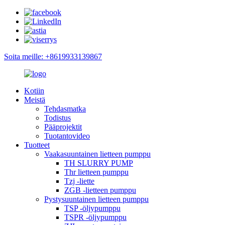
Soita meille: +8619933139867
Kotiin
Meistä
Tehdasmatka
Todistus
Pääprojektit
Tuotantovideo
Tuotteet
Vaakasuuntainen lietteen pumppu
TH SLURRY PUMP
Thr lietteen pumppu
Tzj -liette
ZGB -lietteen pumppu
Pystysuuntainen lietteen pumppu
TSP -öljypumppu
TSPR -öljypumppu