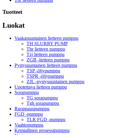
Thr lietteen pumppu
Tuotteet
Luokat
Vaakasuuntainen lietteen pumppu
TH SLURRY PUMP
Thr lietteen pumppu
Tzj lietteen pumppu
ZGB -lietteen pumppu
Pystysuuntainen lietteen pumppu
TSP -öljypumppu
TSPR -öljypumppu
ZJL -pystysuuntainen pumppu
Upotettava lietteen pumppu
Sorapumppu
TG sorapumppu
Tgh sorapumppu
Ruoppauspumppu
FGD -pumppu
TLR FGD -pumppu
Vaahtopumppu
Kemiallinen prosessipumppu