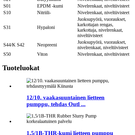
S01
EPDM -kumi
Nivelrenkaat, niveltiivisteet
S10
Nitriili-
Nivelrenkaat, niveltiivisteet
Juoksupyörä, vuoraukset,
karkottajan rengas,
S31
Hypaloni
karkottaja, nivelrenkaat,
niveltiivisteet
Juoksupyörä, vuoraukset,
S44/K S42
Neopreeni
nivelrenkaat, niveltiivisteet
S50
Viton
Nivelrenkaat, niveltiivisteet
Tuote
luokat
12/10. vaakasuuntainen lietteen
pumppu, tehdas Outl ...
1,5/1B-THR-kumi lietteen pumppu