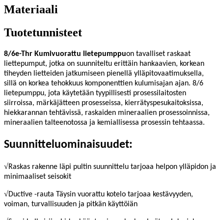
Materiaali
Tuotetunnisteet
8/6e-
Thr
Kumivuorattu lietepumppu
on tavalliset raskaat
liettepumput, jotka on suunniteltu erittäin hankaavien, korkean
tiheyden lietteiden jatkumiseen pienellä ylläpitovaatimuksella,
sillä on korkea tehokkuus komponenttien kulumisajan ajan. 8/6
lietepumppu, jota käytetään tyypillisesti prosessilaitosten
siirroissa, märkäjätteen prosesseissa, kierrätyspesukaitoksissa,
hiekkarannan tehtävissä, raskaiden mineraalien prosessoinnissa,
mineraalien talteenotossa ja kemiallisessa prosessin tehtaassa.
Suunnitteluominaisuudet:
√
Raskas rakenne läpi pultin suunnittelu tarjoaa helpon ylläpidon ja
minimaaliset seisokit
√
Ductive -rauta Täysin vuorattu kotelo tarjoaa kestävyyden,
voiman, turvallisuuden ja pitkän käyttöiän