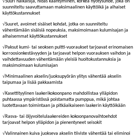
√
Suuri halkaisija, hidas kääntyminen, korkea hyötysuhde, joka on
suunniteltu saavuttamaan maksimaalinen käyttöikä ja alhaiset
käyttökustannukset
√
Suuret, avoimet sisäiset kohdat, jotka on suunniteltu
vähentämään sisäisiä nopeuksia, maksimoimaan kulumisajan ja
alhaisemmat käyttökustannukset
√
Paksut kumi- tai seoksen pultti-vuoraukset tarjoavat erinomaisen
korroosionkestävyyden ja tarjoavat helpon vuorauksen vaihdon ja
vaihdettavuuden vähentämään yleisiä huoltokustannuksia ja
maksimoimaan kulumisajan
√
Minimaalinen akselin/juoksupyörän ylitys vähentää akselin
taipumaa ja lisää pakkaamista
√
Kasettityylinen laakerikokoonpano mahdollistaa ylläpidon
puhtaassa ympäristössä poistamatta pumppua, mikä johtaa
luotettavaan toimintaan ja pitkäaikaiseen laakerin käyttöikään
√
Rasva- tai öljyvoitelulaakereiden kokoonpanovaihtoehdot
tarjoavat helpon ylläpidon ja pienentyneet seisokit
√
Valinnainen kuiva juokseva akselin tiiviste vähentää tai eliminoi