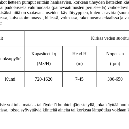
kot lietteen pumput erittäin hankaavien, korkean tiheyden lietteiden kä
tai padolaisesta valuraudasta (painevaatimusten perusteella) vaihdettavi
 Lisäksi niitä on saatavana useiden käyttötyyppien, kuten tasavirta (suor
ssa, kaivostoiminnassa, hiilessä, voimassa, rakennusmateriaalissa ja vas
:
it
Kirkas veden suorit
Kapasiteetti q
Head H
Nopeus n
Juoksupyörä
(M3/H)
(m)
(rpm)
Kumi
720-1620
7-45
300-650
viste voi tulla matala- tai täydellä huuhtelujärjestelyllä, joka käyttää 
issa, joissa syövyttäviä kiinteitä aineita tai korkeaa lämpötilaa voidaan