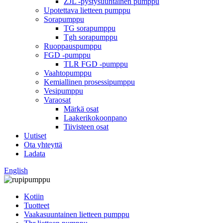
ZJL -pystysuuntainen pumppu
Upotettava lietteen pumppu
Sorapumppu
TG sorapumppu
Tgh sorapumppu
Ruoppauspumppu
FGD -pumppu
TLR FGD -pumppu
Vaahtopumppu
Kemiallinen prosessipumppu
Vesipumppu
Varaosat
Märkä osat
Laakerikokoonpano
Tiivisteen osat
Uutiset
Ota yhteyttä
Ladata
English
Kotiin
Tuotteet
Vaakasuuntainen lietteen pumppu