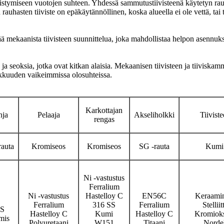
vistymiseen vuotojen suhteen. Yhdessä sammutustiivisteenä käytetyn rauh
an rauhasten tiiviste on epäkäytännöllinen, koska alueella ei ole vettä, 
kaanista tiivisteen suunnittelua, joka mahdollistaa helpon asennuksen
seoksia, jotka ovat kitkan alaisia. Mekaanisen tiivisteen ja tiiviskam
okkuuden vaikeimmissa olosuhteissa.
Karkottajan
hja
Pelaaja
Akseliholkki
Tiiviste
rengas
rauta
Kromiseos
Kromiseos
SG -rauta
Kumi
Ni -vastustus
Ferralium
Ni -vastustus
Hastelloy C
EN56C
Keraami
Ferralium
316 SS
Ferralium
Stelliitt
S
Hastelloy C
Kumi
Hastelloy C
Kromioks
mis
Polyuretaani
W151
Titaani
Norde