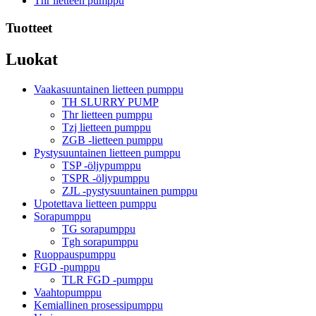
Thr lietteen pumppu
Tuotteet
Luokat
Vaakasuuntainen lietteen pumppu
TH SLURRY PUMP
Thr lietteen pumppu
Tzj lietteen pumppu
ZGB -lietteen pumppu
Pystysuuntainen lietteen pumppu
TSP -öljypumppu
TSPR -öljypumppu
ZJL -pystysuuntainen pumppu
Upotettava lietteen pumppu
Sorapumppu
TG sorapumppu
Tgh sorapumppu
Ruoppauspumppu
FGD -pumppu
TLR FGD -pumppu
Vaahtopumppu
Kemiallinen prosessipumppu