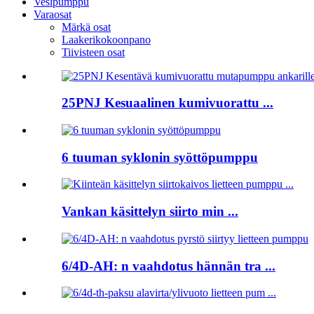
Vesipumppu
Varaosat
Märkä osat
Laakerikokoonpano
Tiivisteen osat
25PNJ Kesuaalinen kumivuorattu ...
6 tuuman syklonin syöttöpumppu
Vankan käsittelyn siirto min ...
6/4D-AH: n vaahdotus hännän tra ...