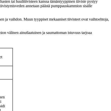
asten tai huulitiivisteen kanssa tämäntyyppinen tiiviste pystyy
tai tiivistymisveden annetaan päästä pumppauskammion sisälle
 ja vaihdon. Muun tyyppiset mekaaniset tiivisteet ovat vaihtoehtoja,
mion välinen ainutlaatuinen ja saumattoman istuvuus tarjoaa
et
nen
i
idi
l