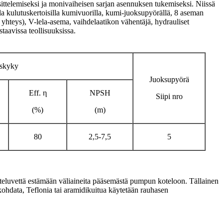
sittelemiseksi ja monivaiheisen sarjan asennuksen tukemiseksi. Niissä
lla kulutuskertoisilla kumivuorilla, kumi-juoksupyörällä, 8 aseman
a yhteys), V-lela-asema, vaihdelaatikon vähentäjä, hydrauliset
taavissa teollisuuksissa.
uskyky
Juoksupyörä
Eff. η
NPSH
Siipi nro
(%)
(m)
80
2,5-7,5
5
huuhteluvettä estämään väliaineita pääsemästä pumpun koteloon. Tällainen
 kohdata, Teflonia tai aramidikuitua käytetään rauhasen