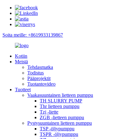
Soita meille: +8619933139867
Kotiin
Meistä
Tehdasmatka
Todistus
Pääprojektit
Tuotantovideo
Tuotteet
Vaakasuuntainen lietteen pumppu
TH SLURRY PUMP
Thr lietteen pumppu
Tzj -liette
ZGB -lietteen pumppu
Pystysuuntainen lietteen pumppu
TSP -öljypumppu
TSPR -öljypumppu