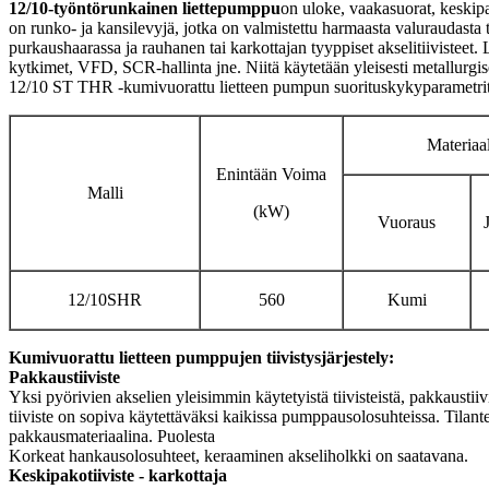
12/10-työntörunkainen liettepumppu
on uloke, vaakasuorat, keskipa
on runko- ja kansilevyjä, jotka on valmistettu harmaasta valuraudasta 
purkaushaarassa ja rauhanen tai karkottajan tyyppiset akselitiivisteet.
kytkimet, VFD, SCR-hallinta jne. Niitä käytetään yleisesti metallurgise
12/10 ST THR -kumivuorattu lietteen pumpun suorituskykyparametrit
Materiaal
Enintään Voima
Malli
(kW)
Vuoraus
12/10SHR
560
Kumi
Kumivuorattu lietteen pumppujen tiivistysjärjestely:
Pakkaustiiviste
Yksi pyörivien akselien yleisimmin käytetyistä tiivisteistä, pakkaustii
tiiviste on sopiva käytettäväksi kaikissa pumppausolosuhteissa. Tilante
pakkausmateriaalina. Puolesta
Korkeat hankausolosuhteet, keraaminen akseliholkki on saatavana.
Keskipakotiiviste - karkottaja