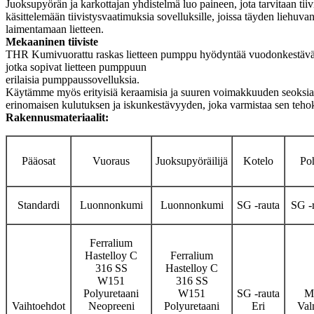
Juoksupyörän ja karkottajan yhdistelmä luo paineen, jota tarvitaan tii
käsittelemään tiivistysvaatimuksia sovelluksille, joissa täyden liehuv
laimentamaan lietteen.
Mekaaninen tiiviste
THR Kumivuorattu raskas lietteen pumppu hyödyntää vuodonkestävää me
jotka sopivat lietteen pumppuun
erilaisia ​​pumppaussovelluksia.
Käytämme myös erityisiä keraamisia ja suuren voimakkuuden seoksia ja 
erinomaisen kulutuksen ja iskunkestävyyden, joka varmistaa sen teh
Rakennusmateriaalit:
Pääosat
Vuoraus
Juoksupyöräilijä
Kotelo
Po
Standardi
Luonnonkumi
Luonnonkumi
SG -rauta
SG -
Ferralium
Hastelloy C
Ferralium
316 SS
Hastelloy C
W151
316 SS
Polyuretaani
W151
SG -rauta
M
Vaihtoehdot
Neopreeni
Polyuretaani
Eri
Val